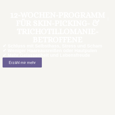
12-WOCHEN-PROGRAMM
FÜR SKIN-PICKING- &
TRICHOTILLOMANIE-
BETROFFENE
✔ Schluss mit Selbsthass, Stress und Scham
✔ Weniger Haareausreißen oder Hautpulen
✔ Mehr Gelassenheit und Lebensfreude
Erzähl mir mehr